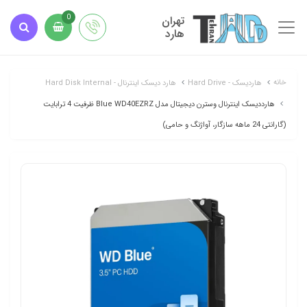
تهران
0
هارد
خانه
هاردیسک - Hard Drive
هارد دیسک اینترنال - Hard Disk Internal
هارددیسک اینترنال وسترن دیجیتال مدل Blue WD40EZRZ ظرفیت 4 ترابایت
(گارانتی 24 ماهه سازگار، آواژنگ و حامی)