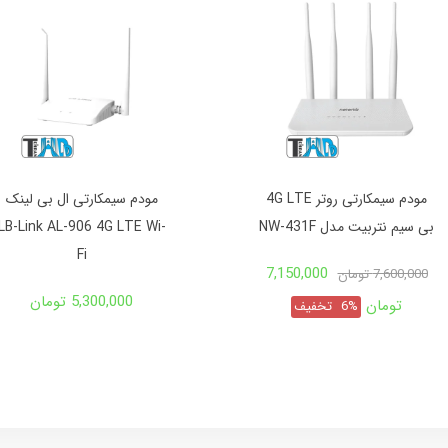
مودم سیمکارتی روتر 4G LTE
مودم سیمکارتی ال بی لینک
بی سیم نتربیت مدل NW-431F
LB-Link AL-906 4G LTE Wi-
Fi
7,150,000
7,600,000 تومان
5,300,000 تومان
تومان
6%
تخفیف