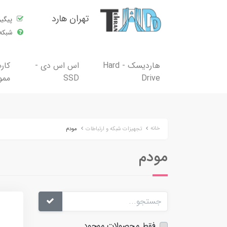
تهران هارد
پیگی
شبکه 
هاردیسک - Hard
اس اس دی -
کار
Drive
SSD
ممو
خانه
تجهیزات شبکه و ارتباطات
مودم
مودم
فقط محصولات موجود