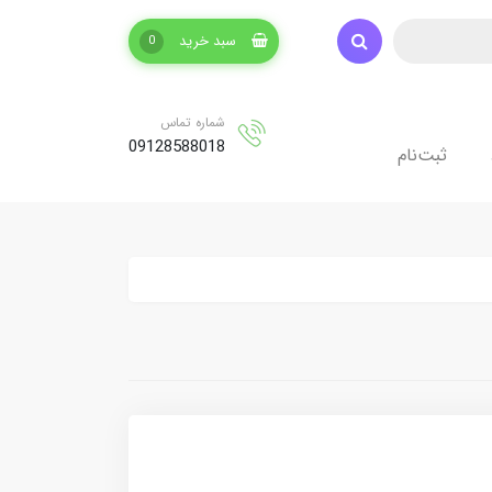
سبد خرید
0
شماره تماس
09128588018
ثبت‌نام