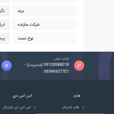
برند
نگزنس | ans
شرکت سازنده
ایرا
نوع تست
پرم
شماره تماس
09128588018 (مدیریت) -
09396937701
هارد
اس اس دی
هارد اینترنال
اس اس دی اینترنال