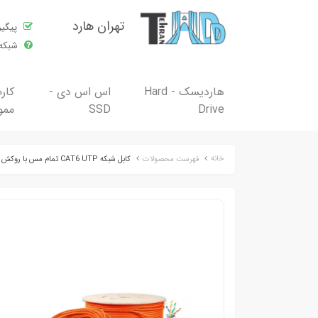
تهران هارد
پیگی
شبکه 
هاردیسک - Hard
اس اس دی -
کار
Drive
SSD
ممو
خانه
فهرست محصولات
کابل شبکه CAT6 UTP تمام مس با روکش PVC حلقه 305 متری