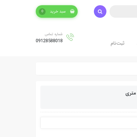
سبد خرید
0
شماره تماس
09128588018
ثبت‌نام