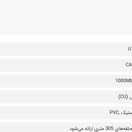
U
CA
1000Mb
CU)
تیک ,PVC
های 305 متری ارائه می‌شود