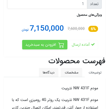
تعداد
ویژگی‌های محصول
7,150,000
7,600,000
6%
تومان
آماده ارسال
افزودن به سبدخرید
فهرست محصولات
توضیحات
مشخصات
دیدگاه‌ها
مودم NW 431F نتربیت
مودم NW 431F نتربیت یک روتر 4G رومیزی است که با
استفاده از چهار آنتن قدرتمند، امکان اتصال چندین کاربر