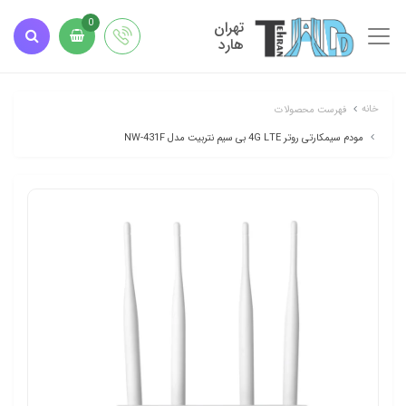
تهران
0
هارد
خانه
فهرست محصولات
مودم سیمکارتی روتر 4G LTE بی سیم نتربیت مدل NW-431F