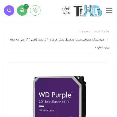
تهران
0
هارد
خانه
فهرست محصولات
هارددیسک اینترنال وسترن دیجیتال بنفش ظرفیت 1 ترابایت (اصلی) گارانتی سه ساله
زرین تجارت