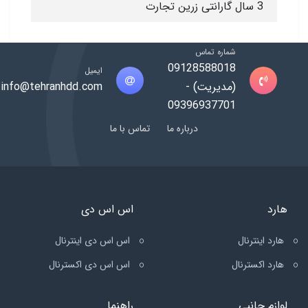
3 سال گارانتی زرین تجارت
شماره تماس
09128588018
ایمیل
(مدیریت) -
info@tehranhdd.com
09396937701
درباره ما
تماس با ما
هارد
اس اس دی
هارد اینترنال
اس اس دی اینترنال
هارد اکسترنال
اس اس دی اکسترنال
لوازم جانبی
راهنما