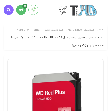
تهران
0
هارد
خانه
هاردیسک - Hard Drive
هارد دیسک اینترنال - Hard Disk Internal
هارد اینترنال وسترن دیجیتال مدل Red Plus NAS ظرفیت 10 ترابایت (گارانتی 24
ماهه سازگار، آواژنگ و حامی)