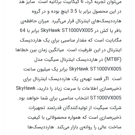
می‌توان تجربه کرد، 6 گیگابیت برثانیه است. سایز هد
در این محصول برابر با 3.5 اینچ بوده و در گروه
هارددیسک‌های اینترنال قرار می‌گیرد. میزان حافظه‌ی
بافر یا کش در SkyHawk ST1000VX005 برابر با 64
مگابایت است که مقدار مناسبی برای یک هارددیسک
اینترنال در این ظرفیت است. میانگین زمان بین خطاها
(MTBF) در هارددیسک اینترنال سیگیت مدل
SkyHawk ST1000VX005 برابر یک میلیون ساعت
است. اگر قصد تهیه‌ی یک هارددیسک اینترنال برای
ذخیره‌سازی اطلاعات با سرعت زیاد را دارید، SkyHawk
ST1000VX005 انتخاب مناسبی برای شما خواهد بود.
شرکت سیگیت از تولیدکنندگان قدرتمند تجهیزات
ذخیره‌سازی است که همواره محصولاتی با کیفیت
ساخت عالی را روانه‌ی بازار می‌کند. هارددیسک‌ها