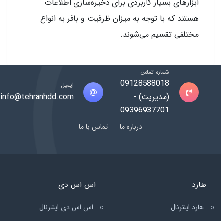
ابزارهای بسیار کاربردی برای ذخیره‌سازی اطلاعات
هستند که با توجه به میزان ظرفیت و بافر به انواع
مختلفی تقسیم می‌شوند.
شماره تماس
09128588018
ایمیل
(مدیریت) -
info@tehranhdd.com
09396937701
درباره ما
تماس با ما
هارد
اس اس دی
هارد اینترنال
اس اس دی اینترنال