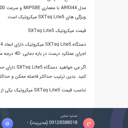
ویژگی های SXTsq Lite5 میکروتیک است.
قیمت میکروتیک SXTsq Lite5
اجرای عملکرد درست در بازه دمایی -40 درجه سانتی گراد تا +70 درجه سانتی گراد را دارا است.
کنید. بدین ترتیب حداکثر فاصله ممکن و حداکثر
تناسب قیمت SXTsq Lite5 میکروتیک یکی از مهم ترین ویژگی های این دستگاه محسوب می شود که باعث محبوبیت آن در میان کاربران شده است.
شماره تماس
09128588018 (مدیریت) -