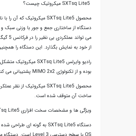
SXTsq Lite5 میکروتیک چیست؟
از خود به نمایش بگذارد. این دستگاه را همچنین
بوده و از تکنولوژی MIMO 2x2 پشتیبانی می کند. لازم به ذکر است که زاویه تابش آنتن این رادیو 23 درجه در حالت افقی و عمودی است.
ساخت آن متوقف شده است.
ویژگی ها و مشخصات سخت افزاری SXTsq Lite5 میکروتیک