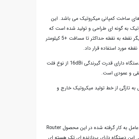
کاربردی ترین رادیو وایرلس های ساخت کمپانی میکروتیک می باشد. این
جمع و جور با وزنی سبک و ابعادی کوچک برخوردار می باشد. گفتنی است که SXTsq Lite5 میکروتیک به گونه ای طراحی و تولید شده است که
می تواند عملکردی بی نظیر را در فرکانس 5 گیگاهرتز در شبکه های بیرونی در ارتباطات پوینت تو پوینت یا به عبارت دیگر نقطه به نقطه حداکثر تا مسافت +5 کیلومتر
طه مورد استفاده قرار داد.
رادیو وایرلس SXTsq Lite5 میکروتیک متشکل از ساختار یکپارچه رادیو و آنتن می باشد. آنتن موجود در ساختار این دستگاه دارای قدرت گیرندگی 16dBi از نوع فلت
 دارد. لازم به ذکر است که این محصول به تازگی از خط تولید میکروتیک خارج و
دستگاه SXTsq Lite5 به گونه ای طراحی شده است که از استاندارد بی سیم 802.11a/n پشتیبانی می نماید. سیستم عامل به کار گرفته شده در این محصول Router
ور از نظر سخت افزاری از یک پورت اترنت 100/10 برخوردار می باشد. این دستگاه دارای پردازنده ای تک هسته ای