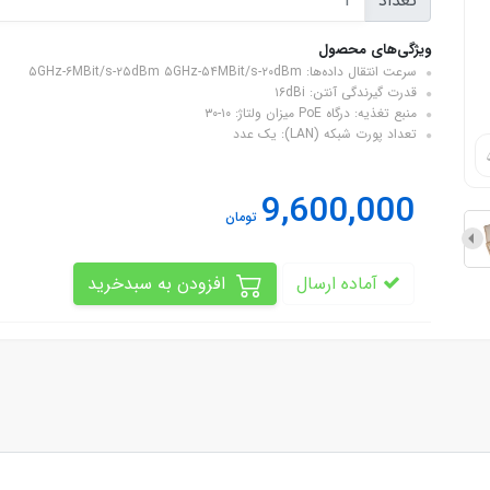
تعداد
ویژگی‌های محصول
سرعت انتقال داده‌ها: ۵GHz-۶MBit/s-۲۵dBm ۵GHz-۵۴MBit/s-۲۰dBm
قدرت گیرندگی آنتن: ۱۶dBi
منبع تغذیه: درگاه PoE میزان ولتاژ: ۱۰-۳۰
تعداد پورت شبکه (LAN): یک عدد
9,600,000
تومان
آماده ارسال
افزودن به سبدخرید