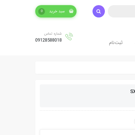
سبد خرید
0
شماره تماس
09128588018
ثبت‌نام