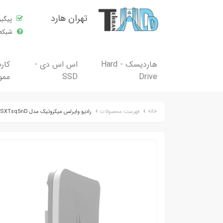
تهران هارد
پیگی
شبکه 
هاردیسک - Hard
اس اس دی -
کار
Drive
SSD
ممو
خانه
فهرست محصولات
رادیو وایرلس میکروتیک مدل SXTsq Lite5 _ RBSXTsq5nD