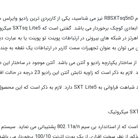
محصول SXTsq Lite5 میکروتیک که آن را با نام RBSXTsq5nD نیز می شناسید، یکی از 
دستگاه از ساختاری 
 می توان به عنوان تجهیزات سمت کاربر در ارتباطات یک نقطه به چند نق
محصول SXTsq Lite5 میکروتیک از نظر عملکرد شباهت فراوانی به SXT Lite5
OS با سطح دسترسی Level 3 است. دستگاه مذک