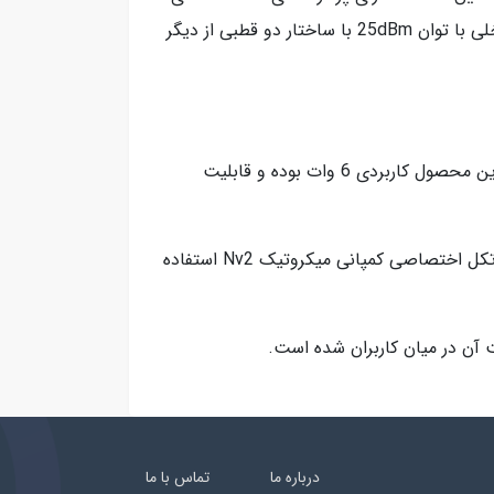
مدل AR9344 با معماری MIPSBE و سرعت 600 مگاهرتز است. بهره مندی از حافظه 64 مگابایتی و کارت وایرلس داخلی با توان 25dBm با ساختار دو قطبی از دیگر
دستگاه SXTsq Lite5 میکروتیک دارای ابعاد 34*129*129 میلی متر و وزن 295 گرم می باشد. حداکثر توان مصرفی این محصول کاربردی 6 وات بوده و قابلیت
اگر می خواهید دستگاه SXTsq Lite5 دارای حداکثر میزان بهره وری باشد، می توانید در صفحه تنظیمات امنیتی از پروتکل اختصاصی کمپانی میکروتیک Nv2 استفاده
درباره ما
تماس با ما